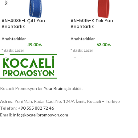
AN-4085-L Çift Yön
AN-5015-K Tek Yön
Anahtarlık
Anahtarlık
Anahtarlıklar
Anahtarlıklar
49.00
₺
63.00
₺
* Baskı: Lazer
* Baskı: Lazer
Kocaeli Promosyon bir
Your Brain
iştirakidir.
Adres
: Yeni Mah. Radar Cad. No: 124/A İzmit, Kocaeli – Türkiye
Telefon
:
+90 555 882 72 46
Email
:
info@kocaelipromosyon.com