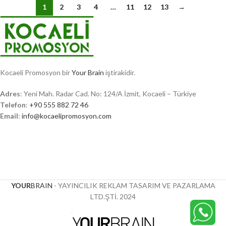
1
2
3
4
…
11
12
13
→
Kocaeli Promosyon bir
Your Brain
iştirakidir.
Adres
: Yeni Mah. Radar Cad. No: 124/A İzmit, Kocaeli – Türkiye
Telefon
:
+90 555 882 72 46
Email
:
info@kocaelipromosyon.com
YOUR
BRAIN
- YAYINCILIK REKLAM TASARIM VE PAZARLAMA
LTD.ŞTİ.
2024