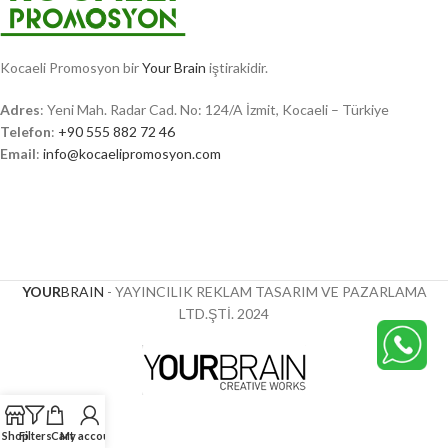
Kocaeli Promosyon bir
Your Brain
iştirakidir.
Adres
: Yeni Mah. Radar Cad. No: 124/A İzmit, Kocaeli – Türkiye
Telefon
:
+90 555 882 72 46
Email
:
info@kocaelipromosyon.com
YOUR
BRAIN
- YAYINCILIK REKLAM TASARIM VE PAZARLAMA
LTD.ŞTİ.
2024
Shop
Filters
Cart
My account