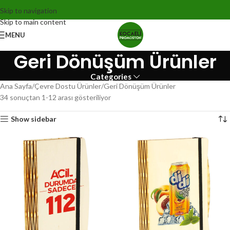
Skip to navigation
Skip to main content
MENU
Geri Dönüşüm Ürünler
Categories
Ana Sayfa
Çevre Dostu Ürünler
Geri Dönüşüm Ürünler
34 sonuçtan 1-12 arası gösteriliyor
Show sidebar