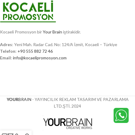
Kocaeli Promosyon bir
Your Brain
iştirakidir.
Adres
: Yeni Mah. Radar Cad. No: 124/A İzmit, Kocaeli – Türkiye
Telefon
:
+90 555 882 72 46
Email
:
info@kocaelipromosyon.com
YOUR
BRAIN
- YAYINCILIK REKLAM TASARIM VE PAZARLAMA
LTD.ŞTİ.
2024