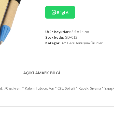
Bilgi Al
Ürün boyutları:
8.5 x 14 cm
Stok kodu:
GD-012
Kategoriler:
Geri Dönüşüm Ürünler
AÇIKLAMA
EK BILGI
ağıt: 70 gr. krem * Kalem Tutucu: Var * Cilt: Spiralli * Kapak: Sıvama * Yapı