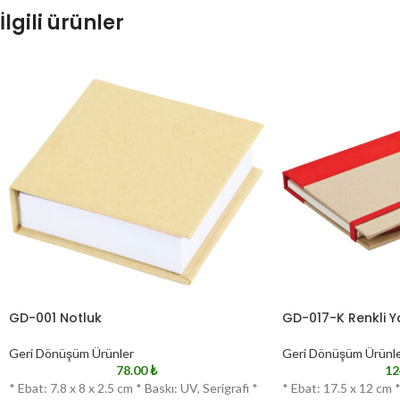
İlgili ürünler
GD-001 Notluk
GD-017-K Renkli Y
Geri Dönüşüm Ürünler
Geri Dönüşüm Ürünl
78.00
₺
12
* Ebat: 7.8 x 8 x 2.5 cm * Baskı: UV, Serigrafi *
* Ebat: 17.5 x 12 cm *