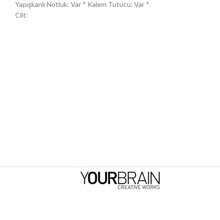
Yapışkanlı Notluk: Var * Kalem Tutucu: Var *
Kağıt: 60 gr. krem 
Cilt: