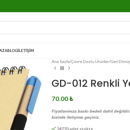
AZA
BLOG
İLETIŞIM
Ana Sayfa
Çevre Dostu Ürünler
Geri Dönü
GD-012 Renkli Y
70.00
₺
Fiyatlarımıza baskı bedeli dahil değildir
bizimle iletişime geçiniz.
24770 adet stokta