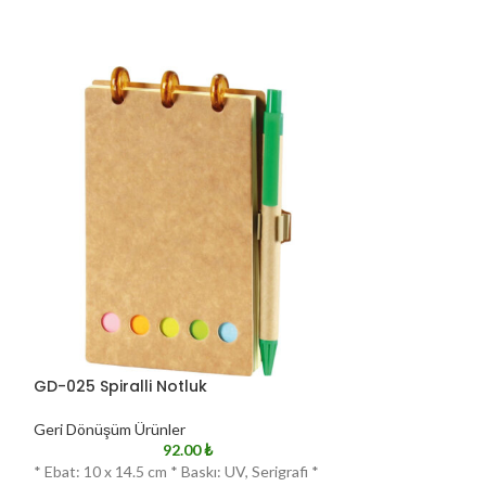
GD-025 Spiralli Notluk
GD-050-Y Spiral
Geri Dönüşüm Ürünler
Geri Dönüşüm Ürü
92.00
₺
* Ebat: 10 x 14.5 cm * Baskı: UV, Serigrafi *
* Ebat: 10.5 x 14.5