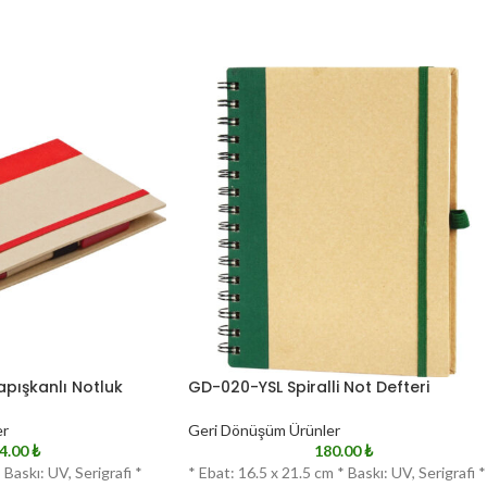
apışkanlı Notluk
GD-020-YSL Spiralli Not Defteri
er
Geri Dönüşüm Ürünler
4.00
₺
180.00
₺
 Baskı: UV, Serigrafi *
* Ebat: 16.5 x 21.5 cm * Baskı: UV, Serigrafi *