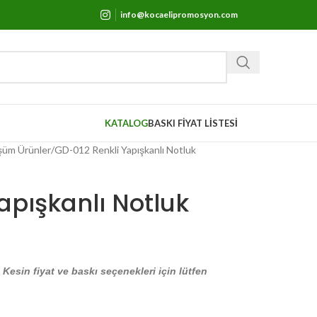
info@kocaelipromosyon.com
KATALOG
BASKI FİYAT LİSTESİ
şüm Ürünler
GD-012 Renkli Yapışkanlı Notluk
apışkanlı Notluk
. Kesin fiyat ve baskı seçenekleri için lütfen