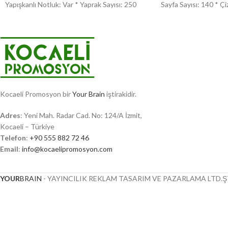
Yapışkanlı Notluk: Var * Yaprak Sayısı: 250
Sayfa Sayısı: 140 * Çi
Kocaeli Promosyon bir
Your Brain
iştirakidir.
Adres
: Yeni Mah. Radar Cad. No: 124/A İzmit,
Kocaeli – Türkiye
Telefon
:
+90 555 882 72 46
Email
:
info@kocaelipromosyon.com
YOUR
BRAIN
- YAYINCILIK REKLAM TASARIM VE PAZARLAMA LTD.ŞT