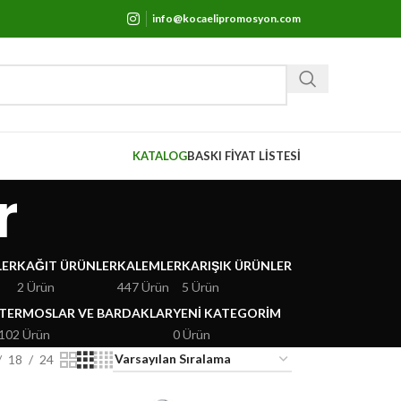
info@kocaelipromosyon.com
KATALOG
BASKI FİYAT LİSTESİ
r
LER
KAĞIT ÜRÜNLER
KALEMLER
KARIŞIK ÜRÜNLER
2 Ürün
447 Ürün
5 Ürün
TERMOSLAR VE BARDAKLAR
YENI KATEGORIM
102 Ürün
0 Ürün
18
24