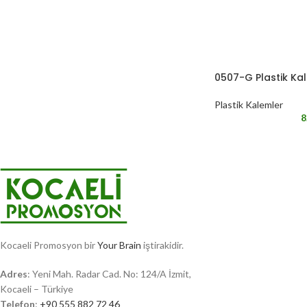
0507-G Plastik Ka
Plastik Kalemler
8
Kocaeli Promosyon bir
Your Brain
iştirakidir.
Adres
: Yeni Mah. Radar Cad. No: 124/A İzmit,
Kocaeli – Türkiye
Telefon
:
+90 555 882 72 46