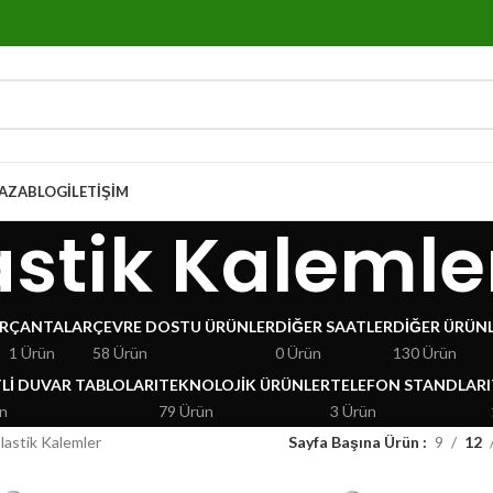
AZA
BLOG
İLETIŞIM
astik Kalemle
R
ÇANTALAR
ÇEVRE DOSTU ÜRÜNLER
DIĞER SAATLER
DIĞER ÜRÜN
1 Ürün
58 Ürün
0 Ürün
130 Ürün
LI DUVAR TABLOLARI
TEKNOLOJIK ÜRÜNLER
TELEFON STANDLARI
n
79 Ürün
3 Ürün
lastik Kalemler
Sayfa Başına Ürün
9
12