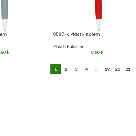
lem
0507-K Plastik Kalem
Plastik Kalemler
.60
₺
8.60
₺
1
2
3
4
…
19
20
21