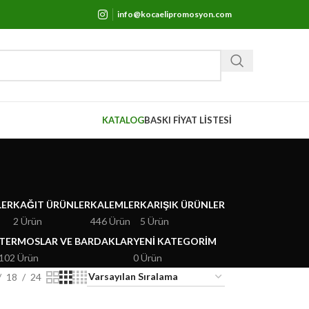
info@kocaelipromosyon.com
KATALOG
BASKI FİYAT LİSTESİ
LER
KAĞIT ÜRÜNLER
KALEMLER
KARIŞIK ÜRÜNLER
2 Ürün
446 Ürün
5 Ürün
TERMOSLAR VE BARDAKLAR
YENI KATEGORIM
102 Ürün
0 Ürün
18
24