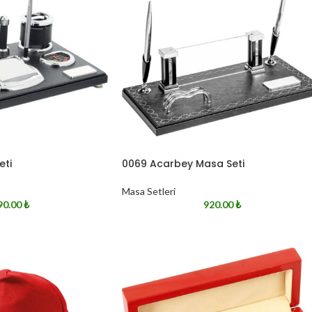
eti
0069 Acarbey Masa Seti
Masa Setleri
90.00
₺
920.00
₺