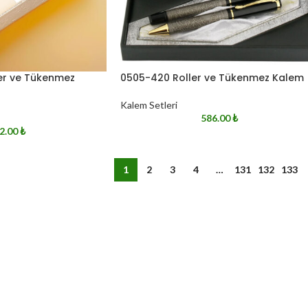
er ve Tükenmez
0505-420 Roller ve Tükenmez Kalem
Kalem Setleri
586.00
₺
2.00
₺
1
2
3
4
…
131
132
133