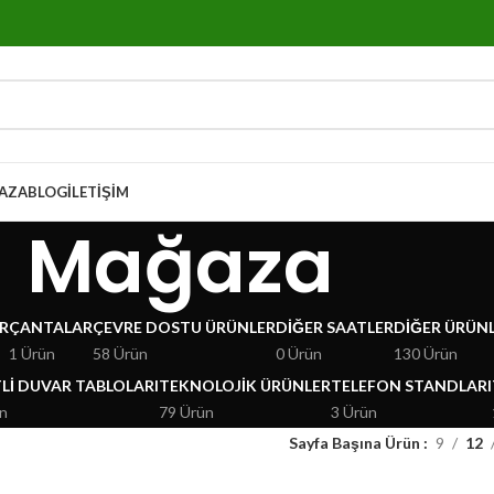
AZA
BLOG
İLETIŞIM
Mağaza
R
ÇANTALAR
ÇEVRE DOSTU ÜRÜNLER
DIĞER SAATLER
DIĞER ÜRÜN
1 Ürün
58 Ürün
0 Ürün
130 Ürün
LI DUVAR TABLOLARI
TEKNOLOJIK ÜRÜNLER
TELEFON STANDLARI
n
79 Ürün
3 Ürün
Sayfa Başına Ürün
9
12