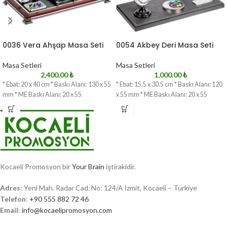
0036 Vera Ahşap Masa Seti
0054 Akbey Deri Masa Seti
Masa Setleri
Masa Setleri
2,400.00
₺
1,000.00
₺
* Ebat: 20 x 40 cm * Baskı Alanı: 130 x 55
* Ebat: 15.5 x 30.5 cm * Baskı Alanı: 120
mm * ME Baskı Alanı: 20 x 55
x 55 mm * ME Baskı Alanı: 20 x 55
Kocaeli Promosyon bir
Your Brain
iştirakidir.
Adres
: Yeni Mah. Radar Cad. No: 124/A İzmit, Kocaeli – Türkiye
Telefon
:
+90 555 882 72 46
Email
:
info@kocaelipromosyon.com