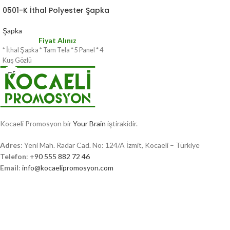
0501-K İthal Polyester Şapka
Şapka
Fiyat Alınız
* İthal Şapka * Tam Tela * 5 Panel * 4
Kuş Gözlü
Kocaeli Promosyon bir
Your Brain
iştirakidir.
Adres
: Yeni Mah. Radar Cad. No: 124/A İzmit, Kocaeli – Türkiye
Telefon
:
+90 555 882 72 46
Email
:
info@kocaelipromosyon.com