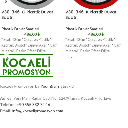
V30-346-G Plastik Duvar
V30-346-K Plastik Duvar
Saati
Saati
Plastik Duvar Saatleri
Plastik Duvar Saatleri
486.00
₺
486.00
₺
* Ebat: 40 cm * Çerçeve: Plastik *
* Ebat: 40 cm * Çerçeve: Plastik *
Kadran: Bristol * Saniye: Akar * Cam:
Kadran: Bristol * Saniye: Akar * Cam:
Mineral * Baskı: Ofset, Dijital
Mineral * Baskı: Ofset, Dijital
Kocaeli Promosyon bir
Your Brain
iştirakidir.
Adres
: Yeni Mah. Radar Cad. No: 124/A İzmit, Kocaeli – Türkiye
Telefon
:
+90 555 882 72 46
Email
:
info@kocaelipromosyon.com