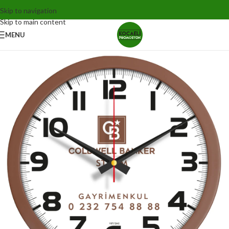
Skip to navigation
Skip to main content
MENU