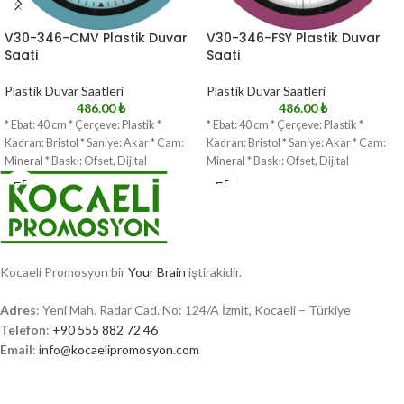
V30-346-CMV Plastik Duvar
V30-346-FSY Plastik Duvar
Saati
Saati
Plastik Duvar Saatleri
Plastik Duvar Saatleri
486.00
₺
486.00
₺
* Ebat: 40 cm * Çerçeve: Plastik *
* Ebat: 40 cm * Çerçeve: Plastik *
Kadran: Bristol * Saniye: Akar * Cam:
Kadran: Bristol * Saniye: Akar * Cam:
Mineral * Baskı: Ofset, Dijital
Mineral * Baskı: Ofset, Dijital
Kocaeli Promosyon bir
Your Brain
iştirakidir.
Adres
: Yeni Mah. Radar Cad. No: 124/A İzmit, Kocaeli – Türkiye
Telefon
:
+90 555 882 72 46
Email
:
info@kocaelipromosyon.com