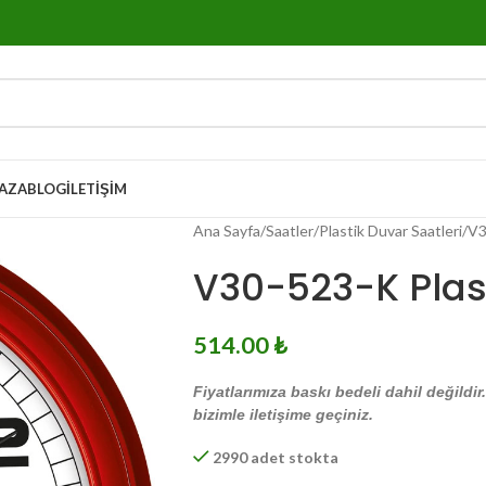
AZA
BLOG
İLETIŞIM
Ana Sayfa
Saatler
Plastik Duvar Saatleri
V3
V30-523-K Plast
514.00
₺
Fiyatlarımıza baskı bedeli dahil değildir
bizimle iletişime geçiniz.
2990 adet stokta