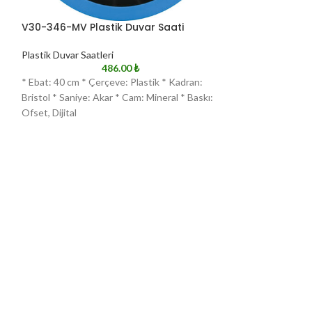
V30-346-MV Plastik Duvar Saati
V30-346-MYSL P
Plastik Duvar Saatleri
Plastik Duvar Saat
486.00
₺
* Ebat: 40 cm * Çerçeve: Plastik * Kadran:
* Ebat: 40 cm * Çe
Bristol * Saniye: Akar * Cam: Mineral * Baskı:
Bristol * Saniye: 
Ofset, Dijital
Ofset, Dijital