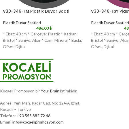
V30-346-FM Plastik Duvar Saati
V30-346-FSY Plast
Plastik Duvar Saatleri
Plastik Duvar Saatleri
486.00
₺
48
* Ebat: 40 cm * Çerçeve: Plastik * Kadran:
* Ebat: 40 cm * Çerçe
Bristol * Saniye: Akar * Cam: Mineral * Baskı:
Bristol * Saniye: Akar
Ofset, Dijital
Ofset, Dijital
Kocaeli Promosyon bir
Your Brain
iştirakidir.
Adres
: Yeni Mah. Radar Cad. No: 124/A İzmit,
Kocaeli – Türkiye
Telefon
:
+90 555 882 72 46
Email
:
info@kocaelipromosyon.com