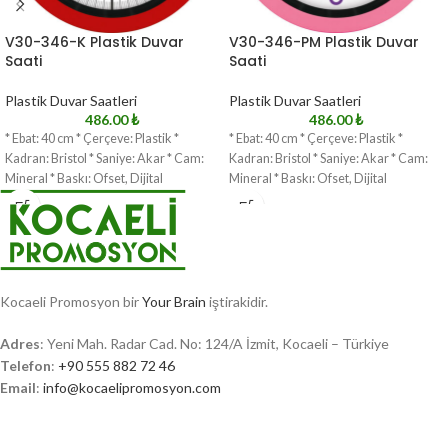
V30-346-K Plastik Duvar
V30-346-PM Plastik Duvar
Saati
Saati
Plastik Duvar Saatleri
Plastik Duvar Saatleri
486.00
₺
486.00
₺
* Ebat: 40 cm * Çerçeve: Plastik *
* Ebat: 40 cm * Çerçeve: Plastik *
Kadran: Bristol * Saniye: Akar * Cam:
Kadran: Bristol * Saniye: Akar * Cam:
Mineral * Baskı: Ofset, Dijital
Mineral * Baskı: Ofset, Dijital
Kocaeli Promosyon bir
Your Brain
iştirakidir.
Adres
: Yeni Mah. Radar Cad. No: 124/A İzmit, Kocaeli – Türkiye
Telefon
:
+90 555 882 72 46
Email
:
info@kocaelipromosyon.com