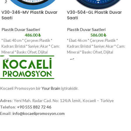
V30-346-MV Plastik Duvar
V30-504-GL Plastik Duvar
Saati
Saati
Plastik Duvar Saatleri
Plastik Duvar Saatleri
486.00
₺
586.00
₺
* Ebat: 40 cm * Çerçeve: Plastik *
* Ebat: 46 cm * Çerçeve: Plastik *
Kadran: Bristol * Saniye: Akar * Cam:
Kadran: Bristol * Saniye: Akar * Cam:
Mineral * Baskı: Ofset, Dijital
Mineral * Baskı: Ofset, Dijital
Kocaeli Promosyon bir
Your Brain
iştirakidir.
Adres
: Yeni Mah. Radar Cad. No: 124/A İzmit, Kocaeli – Türkiye
Telefon
:
+90 555 882 72 46
Email
:
info@kocaelipromosyon.com