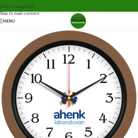
Skip to navigation
Skip to main content
MENU