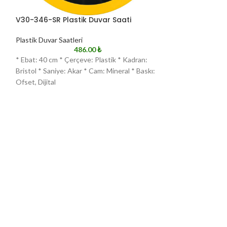
V30-346-SR Plastik Duvar Saati
V30-346-T Plas
Plastik Duvar Saatleri
Plastik Duvar Saat
486.00
₺
* Ebat: 40 cm * Çerçeve: Plastik * Kadran:
* Ebat: 40 cm * Çe
Bristol * Saniye: Akar * Cam: Mineral * Baskı:
Bristol * Saniye: 
Ofset, Dijital
Ofset, Dijital