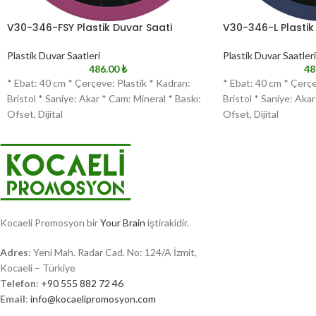
V30-346-FSY Plastik Duvar Saati
V30-346-L Plastik
Plastik Duvar Saatleri
Plastik Duvar Saatleri
486.00
₺
48
* Ebat: 40 cm * Çerçeve: Plastik * Kadran:
* Ebat: 40 cm * Çerçe
Bristol * Saniye: Akar * Cam: Mineral * Baskı:
Bristol * Saniye: Akar
Ofset, Dijital
Ofset, Dijital
Kocaeli Promosyon bir
Your Brain
iştirakidir.
Adres
: Yeni Mah. Radar Cad. No: 124/A İzmit,
Kocaeli – Türkiye
Telefon
:
+90 555 882 72 46
Email
:
info@kocaelipromosyon.com