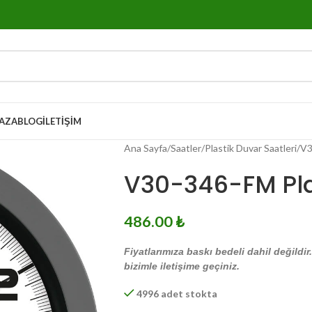
AZA
BLOG
İLETIŞIM
Ana Sayfa
Saatler
Plastik Duvar Saatleri
V3
V30-346-FM Pla
486.00
₺
Fiyatlarımıza baskı bedeli dahil değildir
bizimle iletişime geçiniz.
4996 adet stokta