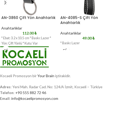
AN-3860 Çift Yön Anahtarlık
AN-4085-S Çift Yön
Anahtarlık
Anahtarlıklar
112.00
₺
Anahtarlıklar
49.00
₺
* Ebat: 3.2 x 10.5 cm * Baskı: Lazer *
* Baskı: Lazer
Yön: Çift Yönlü * Kutu: Var
Kocaeli Promosyon bir
Your Brain
iştirakidir.
Adres
: Yeni Mah. Radar Cad. No: 124/A İzmit, Kocaeli – Türkiye
Telefon
:
+90 555 882 72 46
Email
:
info@kocaelipromosyon.com