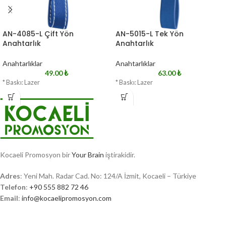
AN-4085-L Çift Yön
AN-5015-L Tek Yön
Anahtarlık
Anahtarlık
Anahtarlıklar
Anahtarlıklar
49.00
₺
63.00
₺
* Baskı: Lazer
* Baskı: Lazer
Kocaeli Promosyon bir
Your Brain
iştirakidir.
Adres
: Yeni Mah. Radar Cad. No: 124/A İzmit, Kocaeli – Türkiye
Telefon
:
+90 555 882 72 46
Email
:
info@kocaelipromosyon.com