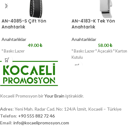
AN-4085-S Çift Yön
AN-4183-K Tek Yön
Anahtarlık
Anahtarlık
Anahtarlıklar
Anahtarlıklar
49.00
₺
58.00
₺
* Baskı: Lazer
* Baskı: Lazer * Açacaklı * Karton
Kutulu
Kocaeli Promosyon bir
Your Brain
iştirakidir.
Adres
: Yeni Mah. Radar Cad. No: 124/A İzmit, Kocaeli – Türkiye
Telefon
:
+90 555 882 72 46
Email
:
info@kocaelipromosyon.com