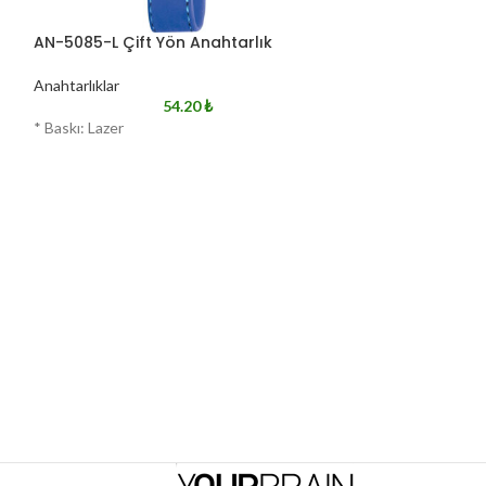
AN-5085-L Çift Yön Anahtarlık
AN-5100-S Çift
Anahtarlıklar
Anahtarlıklar
54.20
₺
* Baskı: Lazer
* Baskı: Lazer