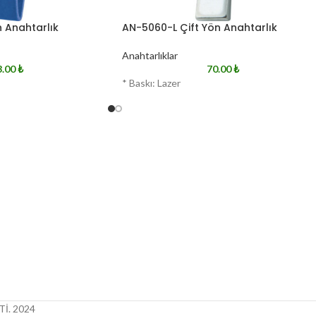
 Anahtarlık
AN-5060-L Çift Yön Anahtarlık
Anahtarlıklar
3.00
₺
70.00
₺
* Baskı: Lazer
İ.
2024