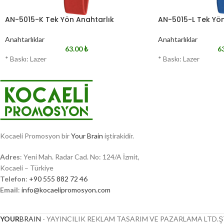
AN-5015-K Tek Yön Anahtarlık
AN-5015-L Tek Yön
Anahtarlıklar
Anahtarlıklar
63.00
₺
6
* Baskı: Lazer
* Baskı: Lazer
Kocaeli Promosyon bir
Your Brain
iştirakidir.
Adres
: Yeni Mah. Radar Cad. No: 124/A İzmit,
Kocaeli – Türkiye
Telefon
:
+90 555 882 72 46
Email
:
info@kocaelipromosyon.com
YOUR
BRAIN
- YAYINCILIK REKLAM TASARIM VE PAZARLAMA LTD.ŞT