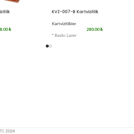
itlik
KVZ-007-B Kartvizitlik
Kartvizitlikler
8.00
₺
280.00
₺
* Baskı: Lazer
İ.
2024