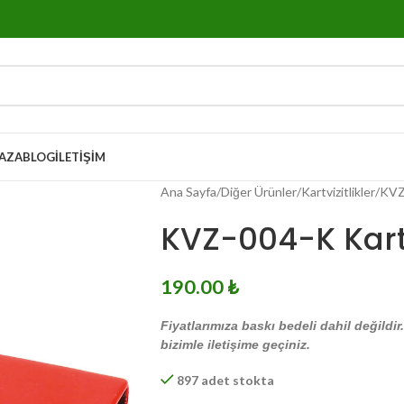
AZA
BLOG
İLETIŞIM
Ana Sayfa
Diğer Ürünler
Kartvizitlikler
KVZ-
KVZ-004-K Kartv
190.00
₺
Fiyatlarımıza baskı bedeli dahil değildir
bizimle iletişime geçiniz.
897 adet stokta