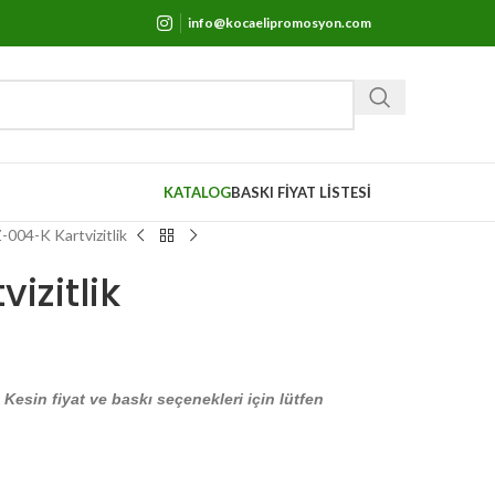
info@kocaelipromosyon.com
KATALOG
BASKI FİYAT LİSTESİ
004-K Kartvizitlik
izitlik
. Kesin fiyat ve baskı seçenekleri için lütfen