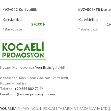
KVZ-002 Kartvizitlik
KVZ-006-TB Kartviz
Kartvizitlikler
Kartvizitlikler
270.00
₺
16
* Baskı: Lazer
* Baskı: Lazer
Kocaeli Promosyon bir
Your Brain
iştirakidir.
Adres
: Yeni Mah. Radar Cad. No: 124/A İzmit,
Kocaeli – Türkiye
Telefon
:
+90 555 882 72 46
Email
:
info@kocaelipromosyon.com
YOUR
BRAIN
- YAYINCILIK REKLAM TASARIM VE PAZARLAMA LTD.ŞT