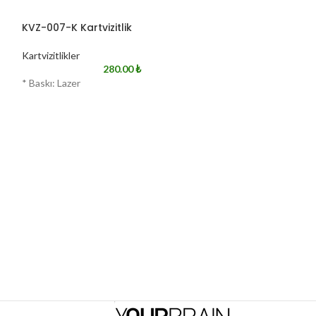
KVZ-007-K Kartvizitlik
KVZ-007-L Kartvi
Kartvizitlikler
Kartvizitlikler
280.00
₺
* Baskı: Lazer
* Baskı: Lazer