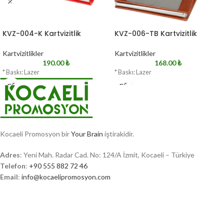
KVZ-004-K Kartvizitlik
KVZ-006-TB Kartvizitlik
Kartvizitlikler
Kartvizitlikler
190.00
₺
168.00
₺
* Baskı: Lazer
* Baskı: Lazer
Kocaeli Promosyon bir
Your Brain
iştirakidir.
Adres
: Yeni Mah. Radar Cad. No: 124/A İzmit, Kocaeli – Türkiye
Telefon
:
+90 555 882 72 46
Email
:
info@kocaelipromosyon.com