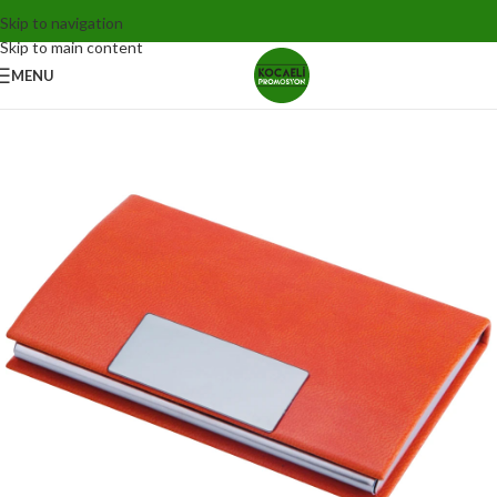
Skip to navigation
Skip to main content
MENU