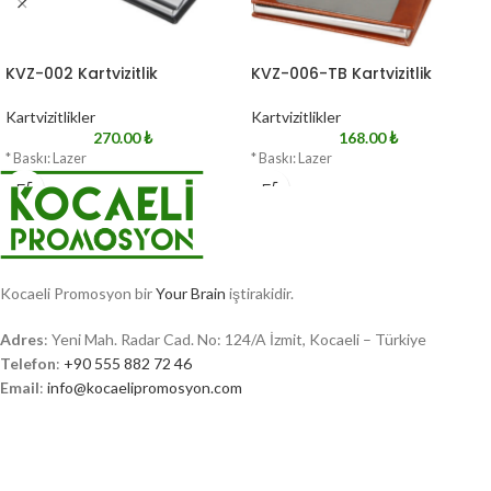
KVZ-002 Kartvizitlik
KVZ-006-TB Kartvizitlik
Kartvizitlikler
Kartvizitlikler
270.00
₺
168.00
₺
* Baskı: Lazer
* Baskı: Lazer
Kocaeli Promosyon bir
Your Brain
iştirakidir.
Adres
: Yeni Mah. Radar Cad. No: 124/A İzmit, Kocaeli – Türkiye
Telefon
:
+90 555 882 72 46
Email
:
info@kocaelipromosyon.com