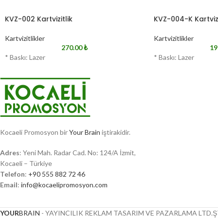
KVZ-002 Kartvizitlik
KVZ-004-K Kartvizi
Kartvizitlikler
Kartvizitlikler
270.00
₺
19
* Baskı: Lazer
* Baskı: Lazer
Kocaeli Promosyon bir
Your Brain
iştirakidir.
Adres
: Yeni Mah. Radar Cad. No: 124/A İzmit,
Kocaeli – Türkiye
Telefon
:
+90 555 882 72 46
Email
:
info@kocaelipromosyon.com
YOUR
BRAIN
- YAYINCILIK REKLAM TASARIM VE PAZARLAMA LTD.ŞT