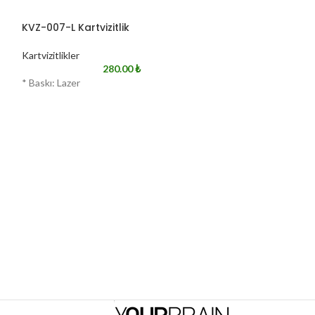
KVZ-007-L Kartvizitlik
KVZ-007-S Kartv
Kartvizitlikler
Kartvizitlikler
280.00
₺
* Baskı: Lazer
* Baskı: Lazer