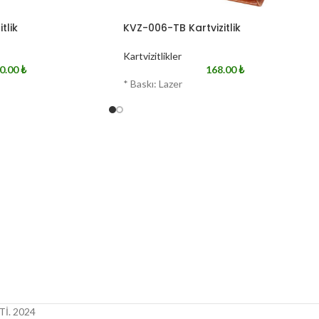
tlik
KVZ-006-TB Kartvizitlik
Kartvizitlikler
0.00
₺
168.00
₺
* Baskı: Lazer
İ.
2024