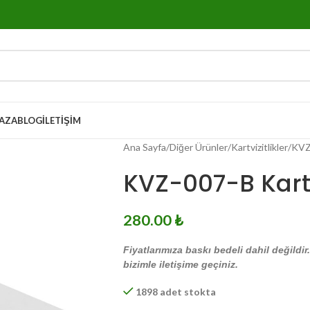
AZA
BLOG
İLETIŞIM
Ana Sayfa
Diğer Ürünler
Kartvizitlikler
KVZ-
KVZ-007-B Kartv
280.00
₺
Fiyatlarımıza baskı bedeli dahil değildir
bizimle iletişime geçiniz.
1898 adet stokta