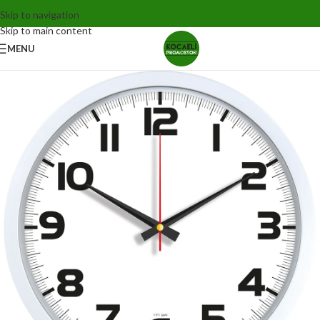
Skip to navigation
Skip to main content
MENU