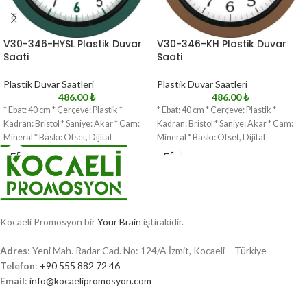
V30-346-HYSL Plastik Duvar
V30-346-KH Plastik Duvar
Saati
Saati
Plastik Duvar Saatleri
Plastik Duvar Saatleri
486.00
₺
486.00
₺
* Ebat: 40 cm * Çerçeve: Plastik *
* Ebat: 40 cm * Çerçeve: Plastik *
Kadran: Bristol * Saniye: Akar * Cam:
Kadran: Bristol * Saniye: Akar * Cam:
Mineral * Baskı: Ofset, Dijital
Mineral * Baskı: Ofset, Dijital
Kocaeli Promosyon bir
Your Brain
iştirakidir.
Adres
: Yeni Mah. Radar Cad. No: 124/A İzmit, Kocaeli – Türkiye
Telefon
:
+90 555 882 72 46
Email
:
info@kocaelipromosyon.com