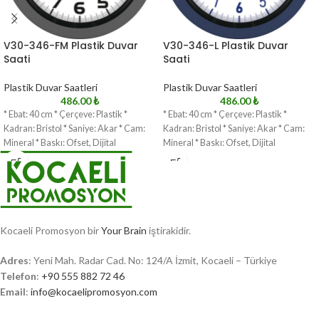
V30-346-FM Plastik Duvar
V30-346-L Plastik Duvar
Saati
Saati
Plastik Duvar Saatleri
Plastik Duvar Saatleri
486.00
₺
486.00
₺
* Ebat: 40 cm * Çerçeve: Plastik *
* Ebat: 40 cm * Çerçeve: Plastik *
Kadran: Bristol * Saniye: Akar * Cam:
Kadran: Bristol * Saniye: Akar * Cam:
Mineral * Baskı: Ofset, Dijital
Mineral * Baskı: Ofset, Dijital
Kocaeli Promosyon bir
Your Brain
iştirakidir.
Adres
: Yeni Mah. Radar Cad. No: 124/A İzmit, Kocaeli – Türkiye
Telefon
:
+90 555 882 72 46
Email
:
info@kocaelipromosyon.com