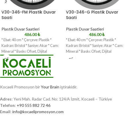
V30-346-FM Plastik Duvar
V30-346-G Plastik Duvar
Saati
Saati
Plastik Duvar Saatleri
Plastik Duvar Saatleri
486.00
₺
486.00
₺
* Ebat: 40 cm * Çerçeve: Plastik *
* Ebat: 40 cm * Çerçeve: Plastik *
Kadran: Bristol * Saniye: Akar * Cam:
Kadran: Bristol * Saniye: Akar * Cam:
Mineral * Baskı: Ofset, Dijital
Mineral * Baskı: Ofset, Dijital
Kocaeli Promosyon bir
Your Brain
iştirakidir.
Adres
: Yeni Mah. Radar Cad. No: 124/A İzmit, Kocaeli – Türkiye
Telefon
:
+90 555 882 72 46
Email
:
info@kocaelipromosyon.com