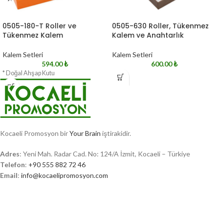
0505-180-T Roller ve
0505-630 Roller, Tükenmez
Tükenmez Kalem
Kalem ve Anahtarlık
Kalem Setleri
Kalem Setleri
594.00
₺
600.00
₺
* Doğal Ahşap Kutu
Kocaeli Promosyon bir
Your Brain
iştirakidir.
Adres
: Yeni Mah. Radar Cad. No: 124/A İzmit, Kocaeli – Türkiye
Telefon
:
+90 555 882 72 46
Email
:
info@kocaelipromosyon.com