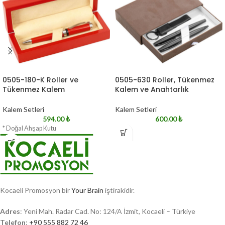
0505-180-K Roller ve
0505-630 Roller, Tükenmez
Tükenmez Kalem
Kalem ve Anahtarlık
Kalem Setleri
Kalem Setleri
594.00
₺
600.00
₺
* Doğal Ahşap Kutu
Kocaeli Promosyon bir
Your Brain
iştirakidir.
Adres
: Yeni Mah. Radar Cad. No: 124/A İzmit, Kocaeli – Türkiye
Telefon
:
+90 555 882 72 46