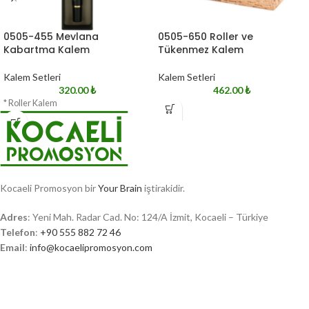
0505-455 Mevlana
0505-650 Roller ve
Kabartma Kalem
Tükenmez Kalem
Kalem Setleri
Kalem Setleri
320.00
₺
462.00
₺
* Roller Kalem
Kocaeli Promosyon bir
Your Brain
iştirakidir.
Adres
: Yeni Mah. Radar Cad. No: 124/A İzmit, Kocaeli – Türkiye
Telefon
:
+90 555 882 72 46
Email
:
info@kocaelipromosyon.com