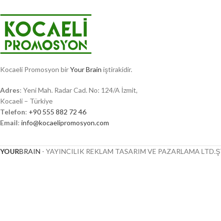
Kocaeli Promosyon bir
Your Brain
iştirakidir.
Adres
: Yeni Mah. Radar Cad. No: 124/A İzmit,
Kocaeli – Türkiye
Telefon
:
+90 555 882 72 46
Email
:
info@kocaelipromosyon.com
YOUR
BRAIN
- YAYINCILIK REKLAM TASARIM VE PAZARLAMA LTD.ŞT