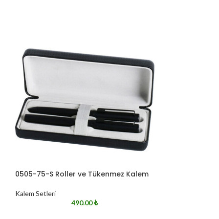
0505-75-S Roller ve Tükenmez Kalem
0510-310-FM Ro
Kalem Setleri
Kalem Setleri
490.00
₺