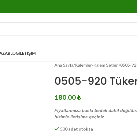
AZA
BLOG
İLETIŞIM
Ana Sayfa
Kalemler
Kalem Setleri
0505-92
0505-920 Tüke
180.00
₺
Fiyatlarımıza baskı bedeli dahil değildir
bizimle iletişime geçiniz.
500 adet stokta