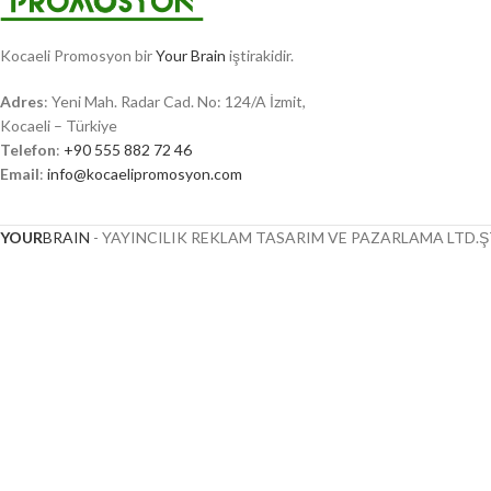
Kocaeli Promosyon bir
Your Brain
iştirakidir.
Adres
: Yeni Mah. Radar Cad. No: 124/A İzmit,
Kocaeli – Türkiye
Telefon
:
+90 555 882 72 46
Email
:
info@kocaelipromosyon.com
YOUR
BRAIN
- YAYINCILIK REKLAM TASARIM VE PAZARLAMA LTD.ŞT