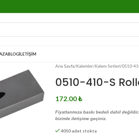
AZA
BLOG
İLETIŞIM
Ana Sayfa
Kalemler
Kalem Setleri
0510-410
0510-410-S Rol
172.00
₺
Fiyatlarımıza baskı bedeli dahil değildir
bizimle iletişime geçiniz.
4050 adet stokta