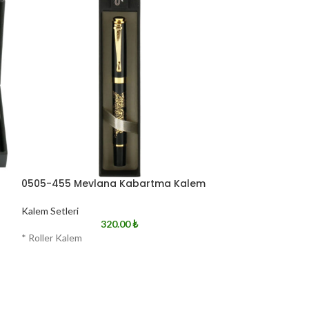
0505-455 Mevlana Kabartma Kalem
0505-75-S Rol
Kalem Setleri
Kalem Setleri
320.00
₺
* Roller Kalem