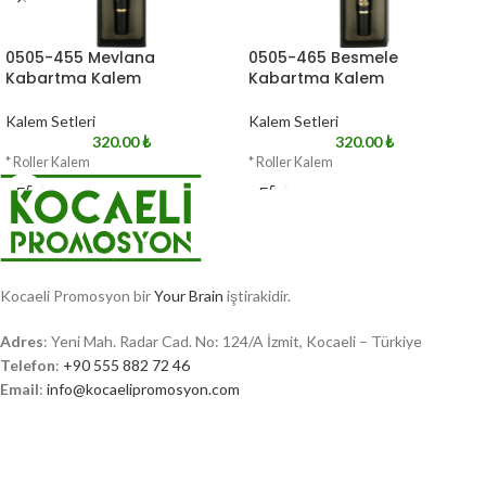
0505-455 Mevlana
0505-465 Besmele
Kabartma Kalem
Kabartma Kalem
Kalem Setleri
Kalem Setleri
320.00
₺
320.00
₺
* Roller Kalem
* Roller Kalem
Kocaeli Promosyon bir
Your Brain
iştirakidir.
Adres
: Yeni Mah. Radar Cad. No: 124/A İzmit, Kocaeli – Türkiye
Telefon
:
+90 555 882 72 46
Email
:
info@kocaelipromosyon.com