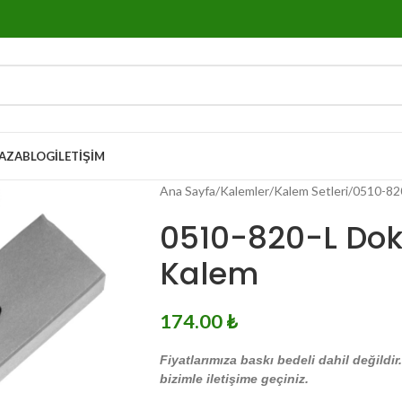
AZA
BLOG
İLETIŞIM
Ana Sayfa
Kalemler
Kalem Setleri
0510-820
0510-820-L Dok
Kalem
174.00
₺
Fiyatlarımıza baskı bedeli dahil değildir
bizimle iletişime geçiniz.