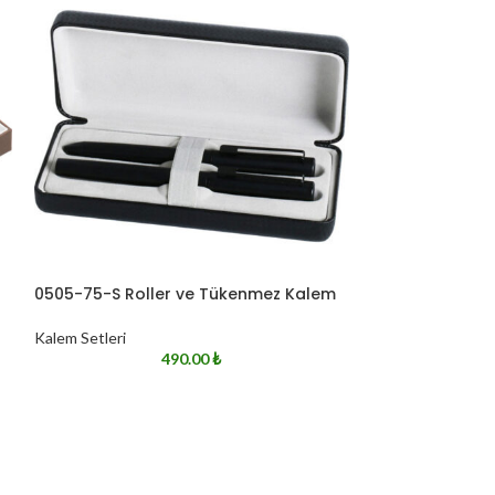
0505-75-S Roller ve Tükenmez Kalem
0505-920 Tük
Kalem Setleri
Kalem Setleri
490.00
₺
* Doğal Ahşap Ku