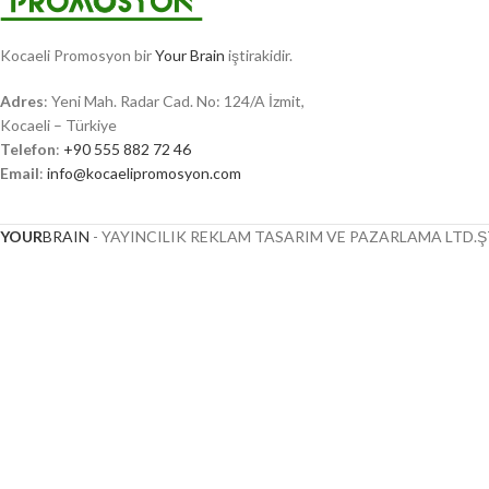
Kocaeli Promosyon bir
Your Brain
iştirakidir.
Adres
: Yeni Mah. Radar Cad. No: 124/A İzmit,
Kocaeli – Türkiye
Telefon
:
+90 555 882 72 46
Email
:
info@kocaelipromosyon.com
YOUR
BRAIN
- YAYINCILIK REKLAM TASARIM VE PAZARLAMA LTD.ŞT