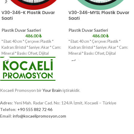
V30-346-K Plastik Duvar
V30-346-MYSL Plastik Duvar
Saati
Saati
Plastik Duvar Saatleri
Plastik Duvar Saatleri
486.00
₺
486.00
₺
* Ebat: 40 cm * Çerçeve: Plastik *
* Ebat: 40 cm * Çerçeve: Plastik *
Kadran: Bristol * Saniye: Akar * Cam:
Kadran: Bristol * Saniye: Akar * Cam:
Mineral * Baskı: Ofset, Dijital
Mineral * Baskı: Ofset, Dijital
Kocaeli Promosyon bir
Your Brain
iştirakidir.
Adres
: Yeni Mah. Radar Cad. No: 124/A İzmit, Kocaeli – Türkiye
Telefon
:
+90 555 882 72 46
Email
:
info@kocaelipromosyon.com