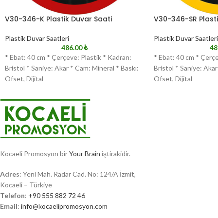
V30-346-K Plastik Duvar Saati
V30-346-SR Plasti
Plastik Duvar Saatleri
Plastik Duvar Saatleri
486.00
₺
48
* Ebat: 40 cm * Çerçeve: Plastik * Kadran:
* Ebat: 40 cm * Çerçe
Bristol * Saniye: Akar * Cam: Mineral * Baskı:
Bristol * Saniye: Akar
Ofset, Dijital
Ofset, Dijital
Kocaeli Promosyon bir
Your Brain
iştirakidir.
Adres
: Yeni Mah. Radar Cad. No: 124/A İzmit,
Kocaeli – Türkiye
Telefon
:
+90 555 882 72 46
Email
:
info@kocaelipromosyon.com