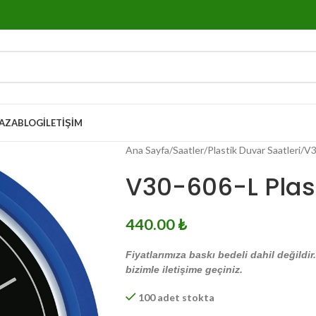
AZA
BLOG
İLETIŞIM
Ana Sayfa
Saatler
Plastik Duvar Saatleri
V3
V30-606-L Plast
440.00
₺
Fiyatlarımıza baskı bedeli dahil değildir
bizimle iletişime geçiniz.
100 adet stokta