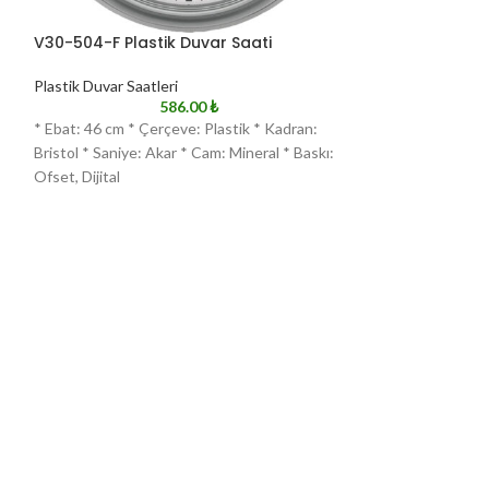
V30-504-F Plastik Duvar Saati
V30-504-GL Pla
Plastik Duvar Saatleri
Plastik Duvar Saat
586.00
₺
* Ebat: 46 cm * Çerçeve: Plastik * Kadran:
* Ebat: 46 cm * Çe
Bristol * Saniye: Akar * Cam: Mineral * Baskı:
Bristol * Saniye: 
Ofset, Dijital
Ofset, Dijital