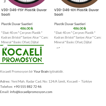
V30-346-FSY Plastik Duvar
V30-346-KH Plastik Duvar
Saati
Saati
Plastik Duvar Saatleri
Plastik Duvar Saatleri
486.00
₺
486.00
₺
* Ebat: 40 cm * Çerçeve: Plastik *
* Ebat: 40 cm * Çerçeve: Plastik *
Kadran: Bristol * Saniye: Akar * Cam:
Kadran: Bristol * Saniye: Akar * Cam:
Mineral * Baskı: Ofset, Dijital
Mineral * Baskı: Ofset, Dijital
Kocaeli Promosyon bir
Your Brain
iştirakidir.
Adres
: Yeni Mah. Radar Cad. No: 124/A İzmit, Kocaeli – Türkiye
Telefon
:
+90 555 882 72 46
Email
:
info@kocaelipromosyon.com