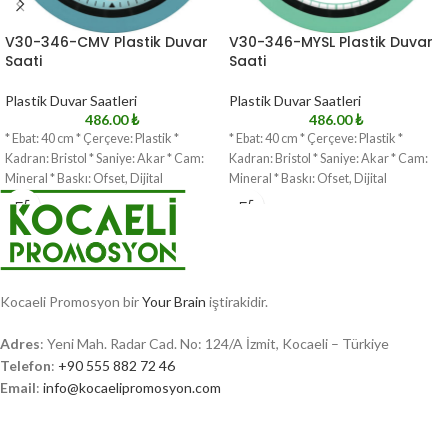
V30-346-CMV Plastik Duvar
V30-346-MYSL Plastik Duvar
Saati
Saati
Plastik Duvar Saatleri
Plastik Duvar Saatleri
486.00
₺
486.00
₺
* Ebat: 40 cm * Çerçeve: Plastik *
* Ebat: 40 cm * Çerçeve: Plastik *
Kadran: Bristol * Saniye: Akar * Cam:
Kadran: Bristol * Saniye: Akar * Cam:
Mineral * Baskı: Ofset, Dijital
Mineral * Baskı: Ofset, Dijital
Kocaeli Promosyon bir
Your Brain
iştirakidir.
Adres
: Yeni Mah. Radar Cad. No: 124/A İzmit, Kocaeli – Türkiye
Telefon
:
+90 555 882 72 46
Email
:
info@kocaelipromosyon.com