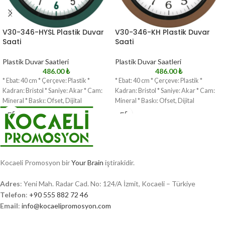
V30-346-HYSL Plastik Duvar
V30-346-KH Plastik Duvar
Saati
Saati
Plastik Duvar Saatleri
Plastik Duvar Saatleri
486.00
₺
486.00
₺
* Ebat: 40 cm * Çerçeve: Plastik *
* Ebat: 40 cm * Çerçeve: Plastik *
Kadran: Bristol * Saniye: Akar * Cam:
Kadran: Bristol * Saniye: Akar * Cam:
Mineral * Baskı: Ofset, Dijital
Mineral * Baskı: Ofset, Dijital
Kocaeli Promosyon bir
Your Brain
iştirakidir.
Adres
: Yeni Mah. Radar Cad. No: 124/A İzmit, Kocaeli – Türkiye
Telefon
:
+90 555 882 72 46
Email
:
info@kocaelipromosyon.com