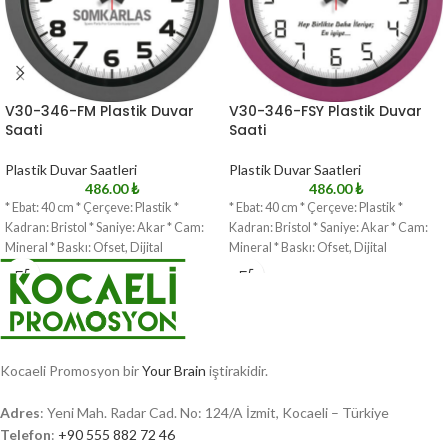
V30-346-FM Plastik Duvar
V30-346-FSY Plastik Duvar
Saati
Saati
Plastik Duvar Saatleri
Plastik Duvar Saatleri
486.00
₺
486.00
₺
* Ebat: 40 cm * Çerçeve: Plastik *
* Ebat: 40 cm * Çerçeve: Plastik *
Kadran: Bristol * Saniye: Akar * Cam:
Kadran: Bristol * Saniye: Akar * Cam:
Mineral * Baskı: Ofset, Dijital
Mineral * Baskı: Ofset, Dijital
Kocaeli Promosyon bir
Your Brain
iştirakidir.
Adres
: Yeni Mah. Radar Cad. No: 124/A İzmit, Kocaeli – Türkiye
Telefon
:
+90 555 882 72 46