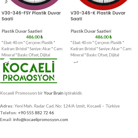
V30-346-FSY Plastik Duvar
V30-346-K Plastik Duvar
Saati
Saati
Plastik Duvar Saatleri
Plastik Duvar Saatleri
486.00
₺
486.00
₺
* Ebat: 40 cm * Çerçeve: Plastik *
* Ebat: 40 cm * Çerçeve: Plastik *
Kadran: Bristol * Saniye: Akar * Cam:
Kadran: Bristol * Saniye: Akar * Cam:
Mineral * Baskı: Ofset, Dijital
Mineral * Baskı: Ofset, Dijital
Kocaeli Promosyon bir
Your Brain
iştirakidir.
Adres
: Yeni Mah. Radar Cad. No: 124/A İzmit, Kocaeli – Türkiye
Telefon
:
+90 555 882 72 46
Email
:
info@kocaelipromosyon.com