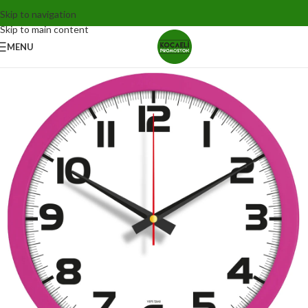
Skip to navigation
Skip to main content
MENU