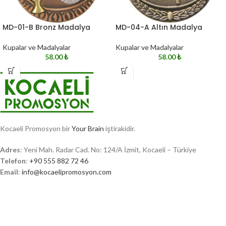
MD-01-B Bronz Madalya
MD-04-A Altın Madalya
Kupalar ve Madalyalar
Kupalar ve Madalyalar
58.00
₺
58.00
₺
Kocaeli Promosyon bir
Your Brain
iştirakidir.
Adres
: Yeni Mah. Radar Cad. No: 124/A İzmit, Kocaeli – Türkiye
Telefon
:
+90 555 882 72 46
Email
:
info@kocaelipromosyon.com