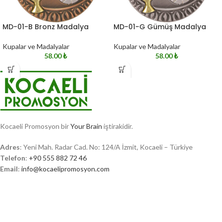
MD-01-B Bronz Madalya
MD-01-G Gümüş Madalya
Kupalar ve Madalyalar
Kupalar ve Madalyalar
58.00
₺
58.00
₺
Kocaeli Promosyon bir
Your Brain
iştirakidir.
Adres
: Yeni Mah. Radar Cad. No: 124/A İzmit, Kocaeli – Türkiye
Telefon
:
+90 555 882 72 46
Email
:
info@kocaelipromosyon.com