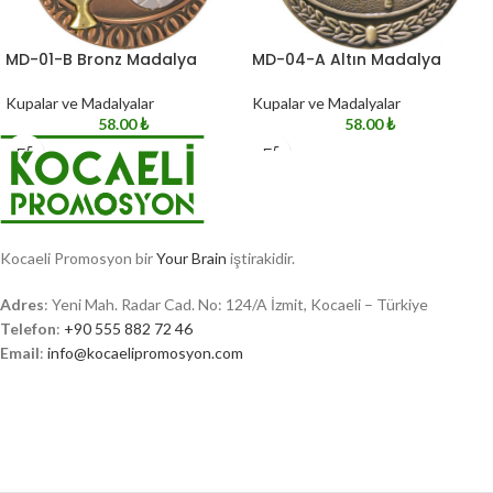
MD-01-B Bronz Madalya
MD-04-A Altın Madalya
Kupalar ve Madalyalar
Kupalar ve Madalyalar
58.00
₺
58.00
₺
Kocaeli Promosyon bir
Your Brain
iştirakidir.
Adres
: Yeni Mah. Radar Cad. No: 124/A İzmit, Kocaeli – Türkiye
Telefon
:
+90 555 882 72 46
Email
:
info@kocaelipromosyon.com