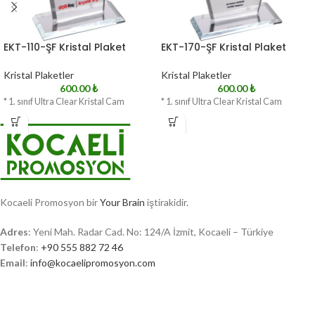
EKT-110-ŞF Kristal Plaket
EKT-170-ŞF Kristal Plaket
Kristal Plaketler
Kristal Plaketler
600.00
₺
600.00
₺
* 1. sınıf Ultra Clear Kristal Cam
* 1. sınıf Ultra Clear Kristal Cam
Kocaeli Promosyon bir
Your Brain
iştirakidir.
Adres
: Yeni Mah. Radar Cad. No: 124/A İzmit, Kocaeli – Türkiye
Telefon
:
+90 555 882 72 46
Email
:
info@kocaelipromosyon.com