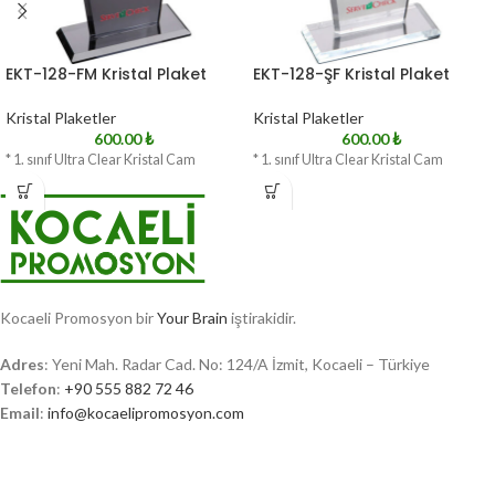
EKT-128-FM Kristal Plaket
EKT-128-ŞF Kristal Plaket
Kristal Plaketler
Kristal Plaketler
600.00
₺
600.00
₺
* 1. sınıf Ultra Clear Kristal Cam
* 1. sınıf Ultra Clear Kristal Cam
Kocaeli Promosyon bir
Your Brain
iştirakidir.
Adres
: Yeni Mah. Radar Cad. No: 124/A İzmit, Kocaeli – Türkiye
Telefon
:
+90 555 882 72 46
Email
:
info@kocaelipromosyon.com