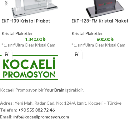
EKT-109 Kristal Plaket
EKT-128-FM Kristal Plaket
Kristal Plaketler
Kristal Plaketler
1,340.00
₺
600.00
₺
* 1. sınıf Ultra Clear Kristal Cam
* 1. sınıf Ultra Clear Kristal Cam
Kocaeli Promosyon bir
Your Brain
iştirakidir.
Adres
: Yeni Mah. Radar Cad. No: 124/A İzmit, Kocaeli – Türkiye
Telefon
:
+90 555 882 72 46
Email
:
info@kocaelipromosyon.com