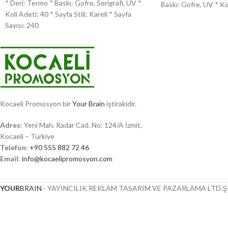
* Deri: Termo * Baskı: Gofre, Serigrafi, UV *
Baskı: Gofre, UV * Ko
Koli Adeti: 40 * Sayfa Stili: Kareli * Sayfa
Sayısı: 240
Kocaeli Promosyon bir
Your Brain
iştirakidir.
Adres
: Yeni Mah. Radar Cad. No: 124/A İzmit,
Kocaeli – Türkiye
Telefon
:
+90 555 882 72 46
Email
:
info@kocaelipromosyon.com
YOUR
BRAIN
- YAYINCILIK REKLAM TASARIM VE PAZARLAMA LTD.ŞT