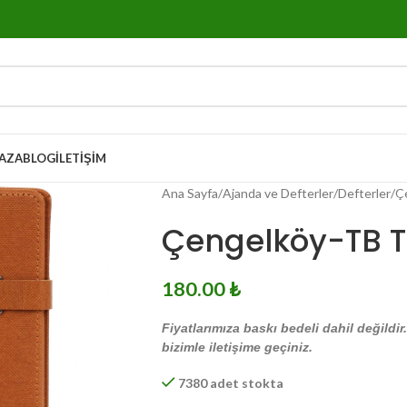
AZA
BLOG
İLETIŞIM
Ana Sayfa
Ajanda ve Defterler
Defterler
Ç
Çengelköy-TB Ta
180.00
₺
Fiyatlarımıza baskı bedeli dahil değildir
bizimle iletişime geçiniz.
7380 adet stokta