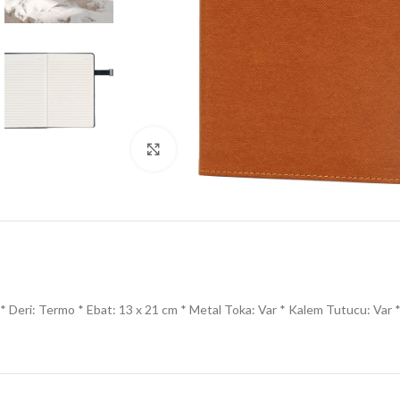
Click to enlarge
* Deri: Termo * Ebat: 13 x 21 cm * Metal Toka: Var * Kalem Tutucu: Var * Ke