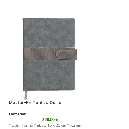
Mostar-FM Tarihsiz Defter
Mostar-K Tarihs
Defterler
Defterler
238.00
₺
*
* Deri: Termo * Ebat: 15 x 21 cm * Kalem
* Deri: Termo * E