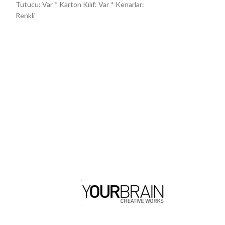
Tutucu: Var * Karton Kılıf: Var * Kenarlar:
Tutucu: Var * Kart
Renkli
Renkli