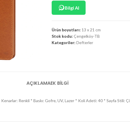
Bilgi Al
Ürün boyutları:
13 x 21 cm
Stok kodu:
Çengelköy-TB
Kategoriler:
Defterler
AÇIKLAMA
EK BILGI
narlar: Renkli * Baskı: Gofre, UV, Lazer * Koli Adeti: 40 * Sayfa Stili: Çi