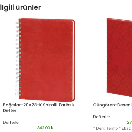
İlgili ürünler
Bağcılar-20×28-K Spiralli Tarihsiz
Güngören-Desenli-
Defter
Defterler
Defterler
27
342.00
₺
* Deri: Termo * Ebat: 