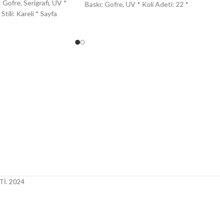
 Gofre, Serigrafi, UV *
Baskı: Gofre, UV * Koli Adeti: 22 *
Stili: Kareli * Sayfa
İ.
2024