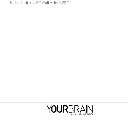
Baskı: Gofre, UV * Koli Adeti: 22 *
Tutucu: Var * Kart
Renkli