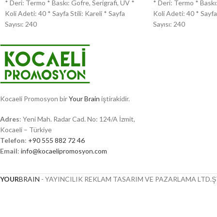
* Deri: Termo * Baskı: Gofre, Serigrafi, UV *
* Deri: Termo * Baskı:
Koli Adeti: 40 * Sayfa Stili: Kareli * Sayfa
Koli Adeti: 40 * Sayfa 
Sayısı: 240
Sayısı: 240
Kocaeli Promosyon bir
Your Brain
iştirakidir.
Adres
: Yeni Mah. Radar Cad. No: 124/A İzmit,
Kocaeli – Türkiye
Telefon
:
+90 555 882 72 46
Email
:
info@kocaelipromosyon.com
YOUR
BRAIN
- YAYINCILIK REKLAM TASARIM VE PAZARLAMA LTD.ŞT