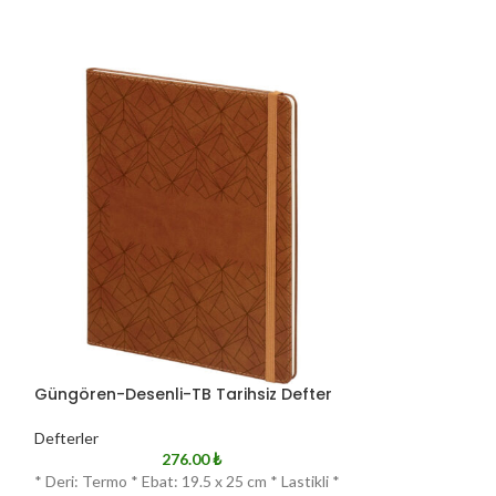
Güngören-Desenli-TB Tarihsiz Defter
Mostar-FM Tari
Defterler
Defterler
276.00
₺
*
* Deri: Termo * Ebat: 19.5 x 25 cm * Lastikli *
* Deri: Termo * E