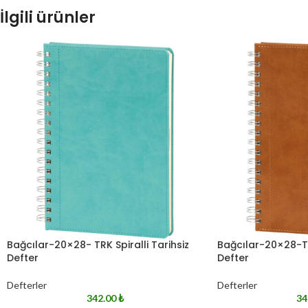
İlgili ürünler
Bağcılar-20×28- TRK Spiralli Tarihsiz
Bağcılar-20×28-TB 
Defter
Defter
Defterler
Defterler
342.00
₺
34