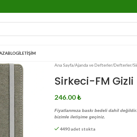
AZA
BLOG
İLETIŞIM
Ana Sayfa
Ajanda ve Defterler
Defterler
Si
Sirkeci-FM Gizli 
246.00
₺
Fiyatlarımıza baskı bedeli dahil değildir
bizimle iletişime geçiniz.
4490 adet stokta