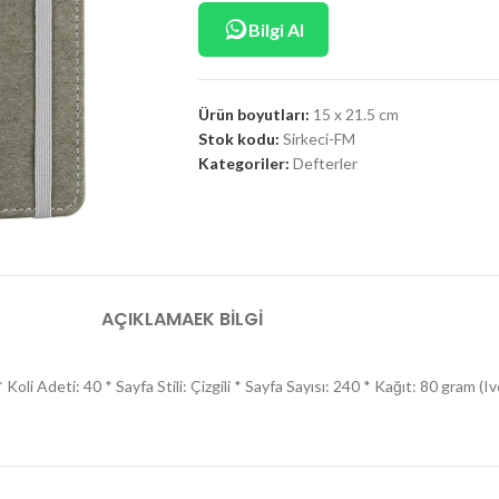
Bilgi Al
Ürün boyutları:
15 x 21.5 cm
Stok kodu:
Sirkeci-FM
Kategoriler:
Defterler
AÇIKLAMA
EK BILGI
Koli Adeti: 40 * Sayfa Stili: Çizgili * Sayfa Sayısı: 240 * Kağıt: 80 gram (