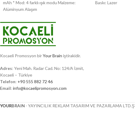
mAh * Mod: 4 farklı ışık modu Malzeme:
Baskı: Lazer
Alüminyum Alaşım
Kocaeli Promosyon bir
Your Brain
iştirakidir.
Adres
: Yeni Mah. Radar Cad. No: 124/A İzmit,
Kocaeli – Türkiye
Telefon
:
+90 555 882 72 46
Email
:
info@kocaelipromosyon.com
YOUR
BRAIN
- YAYINCILIK REKLAM TASARIM VE PAZARLAMA LTD.ŞT