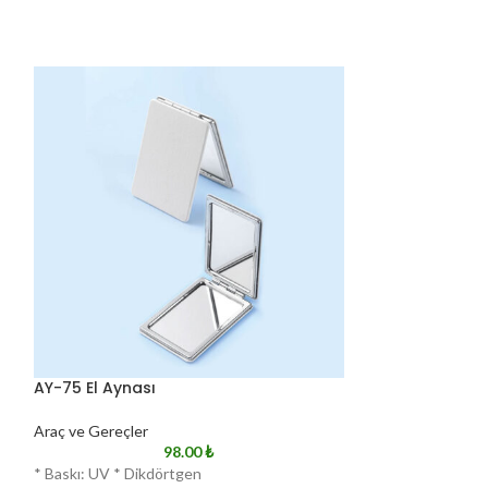
AY-75 El Aynası
AY-95 El Aynası
Araç ve Gereçler
Araç ve Gereçler
98.00
₺
* Baskı: UV * Dikdörtgen
* Baskı: UV * Yuva