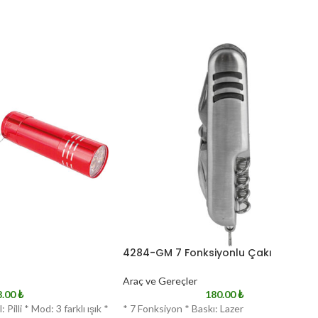
4284-GM 7 Fonksiyonlu Çakı
Araç ve Gereçler
8.00
₺
180.00
₺
 Pilli * Mod: 3 farklı ışık *
* 7 Fonksiyon * Baskı: Lazer