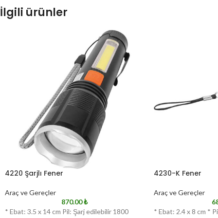
İlgili ürünler
4220 Şarjlı Fener
4230-K Fener
Araç ve Gereçler
Araç ve Gereçler
870.00
₺
6
* Ebat: 3.5 x 14 cm Pil: Şarj edilebilir 1800
* Ebat: 2.4 x 8 cm * Pil: