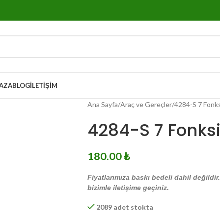
AZA
BLOG
İLETIŞIM
Ana Sayfa
Araç ve Gereçler
4284-S 7 Fonks
4284-S 7 Fonks
180.00
₺
Fiyatlarımıza baskı bedeli dahil değildir
bizimle iletişime geçiniz.
2089 adet stokta