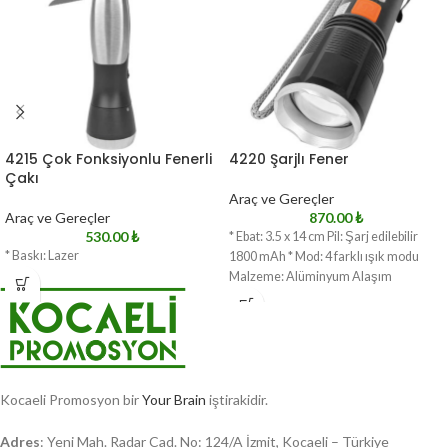
4215 Çok Fonksiyonlu Fenerli
4220 Şarjlı Fener
Çakı
Araç ve Gereçler
Araç ve Gereçler
870.00
₺
530.00
₺
* Ebat: 3.5 x 14 cm Pil: Şarj edilebilir
* Baskı: Lazer
1800 mAh * Mod: 4 farklı ışık modu
Malzeme: Alüminyum Alaşım
Kocaeli Promosyon bir
Your Brain
iştirakidir.
Adres
: Yeni Mah. Radar Cad. No: 124/A İzmit, Kocaeli – Türkiye